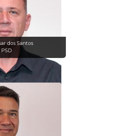
sar dos Santos
PSD