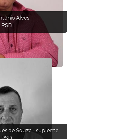
ntônio Alves
PSB
es de Souza - suplente
PSD