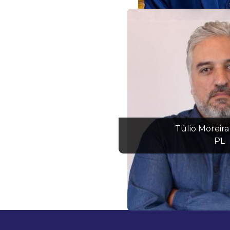
Túlio Moreira
PL