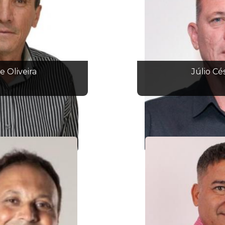
e Oliveira
Júlio Cé