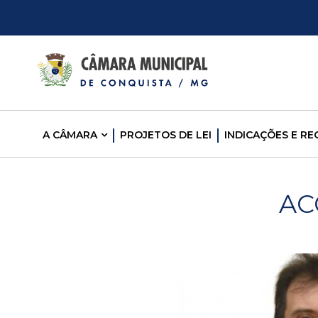
C
â
m
A CÂMARA
PROJETOS DE LEI
INDICAÇÕES E R
a
r
AC
a
M
u