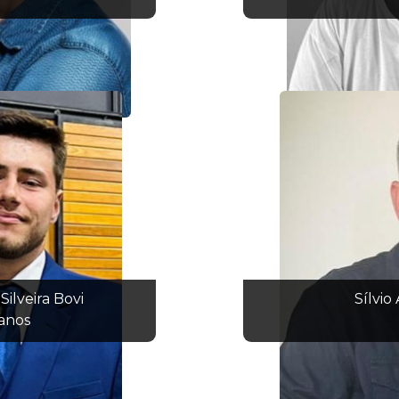
Silveira Bovi
Sílvio
anos