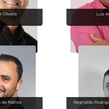
 Oliveira
Luiz A
 de Mattos
Reginaldo Rodrigu