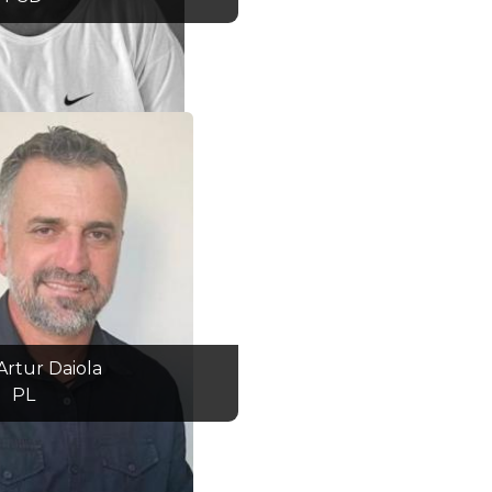
 Artur Daiola
PL