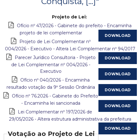
Conquista, [...]"
c
Projeto de Lei:
i
Ofício nº 47/2026 - Gabinete do prefeito - Encaminha
projeto de lei complementar
p
Projeto de Lei Complementar nº
004/2026 - Executivo - Altera Lei Complementar nº 94/2017
a
Parecer Jurídico Consultoria - Projeto
l
de Lei Complementar nº 004/2026 -
Executivo
d
Ofício nº 040/2026 - Encaminha
resultado votação da 9ª Sessão Ordinária
e
Ofício nº 76.2026 - Gabinete do Prefeito
C
- Encaminha lei sancionada
Lei Complementar nº 197/2026 de
o
29/05/2026 - Altera estrutura administrativa da prefeitura
n
Votação ao Projeto de Lei