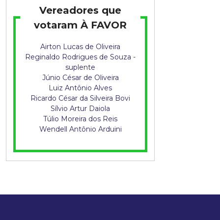
q
Vereadores que
u
votaram À FAVOR
i
Airton Lucas de Oliveira
Reginaldo Rodrigues de Souza -
s
suplente
Júnio César de Oliveira
t
Luiz Antônio Alves
Ricardo César da Silveira Bovi
a
Sílvio Artur Daiola
Túlio Moreira dos Reis
Wendell Antônio Arduini