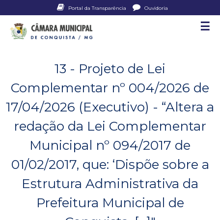
Pular
Portal da Transparência
Ouvidoria
para
☰
C
o
conteúdo
â
principal
13 - Projeto de Lei
m
Complementar nº 004/2026 de
a
17/04/2026 (Executivo) - “Altera a
r
redação da Lei Complementar
a
Municipal nº 094/2017 de
M
01/02/2017, que: ‘Dispõe sobre a
u
Estrutura Administrativa da
n
Prefeitura Municipal de
i