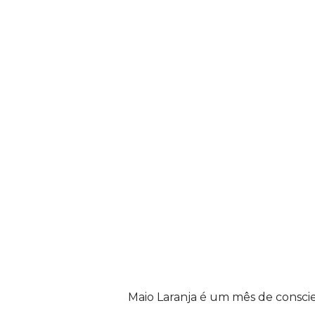
n
i
c
i
p
a
l
d
e
Maio Laranja é um mês de conscie
C