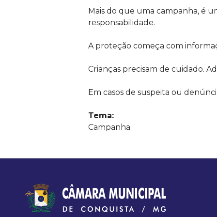
Mais do que uma campanha, é um 
o
responsabilidade.
n
A proteção começa com informaçã
q
Crianças precisam de cuidado. Ad
u
Em casos de suspeita ou denúnci
i
Tema:
Campanha
s
t
a