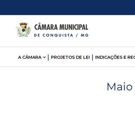
C
â
m
A CÂMARA
PROJETOS DE LEI
INDICAÇÕES E R
a
r
Maio 
a
M
u